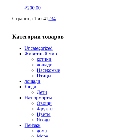
₽
200.00
Страница 1 из 4
1
2
3
4
Категории товаров
Uncategorized
Животный мир
котики
лошади
Насекомые
Птицы
лошади
Люди
Дети
Натюрморты
Овощи
Фрукты
Цветы
Ягоды
Пейзаж
дома
Море