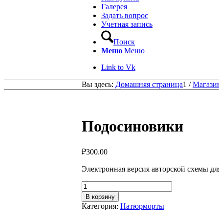
Галерея
Задать вопрос
Учетная запись
Поиск
Меню
Меню
Link to Vk
Вы здесь:
Домашняя страница
1
/
Магази
Подосиновики
₽
300.00
Электронная версия авторской схемы д
Количество
товара
В корзину
Подосиновики
Категория:
Натюрморты