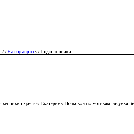
н
2
/
Натюрморты
3
/
Подосиновики
ля вышивки крестом Екатерины Волковой по мотивам рисунка Бе