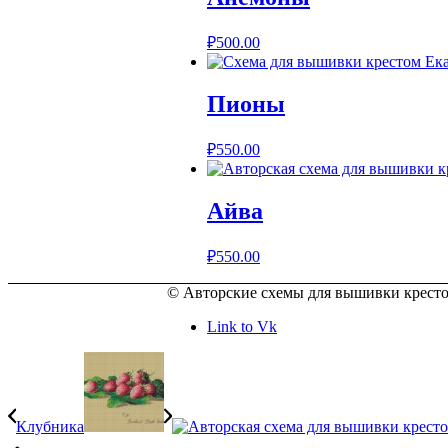
₽
500.00
Пионы
₽
550.00
Айва
₽
550.00
© Авторские схемы для вышивки крест
Link to Vk
Клубника