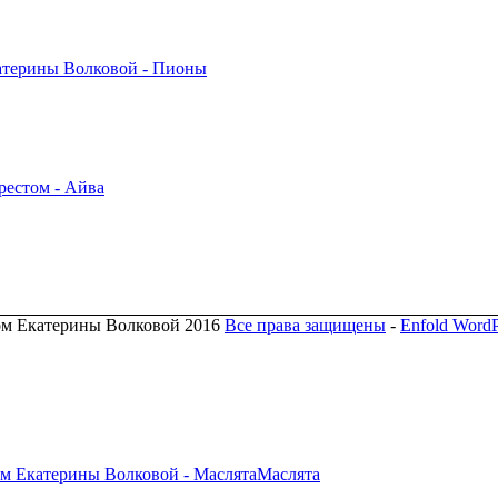
ом Екатерины Волковой 2016
Все права защищены
-
Enfold WordP
Маслята