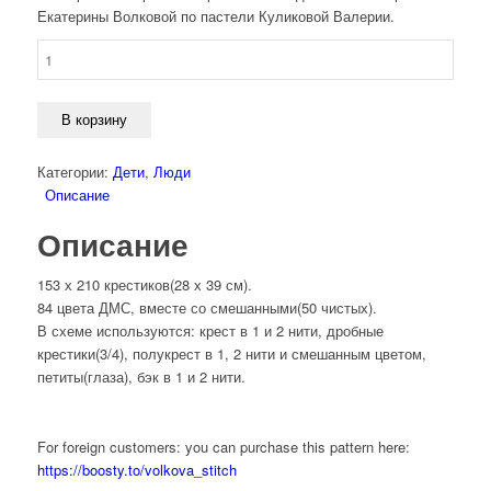
Екатерины Волковой по пастели Куликовой Валерии.
Количество
товара
Мечтатель
В корзину
Категории:
Дети
,
Люди
Описание
Описание
153 х 210 крестиков(28 х 39 см).
84 цвета ДМС, вместе со смешанными(50 чистых).
В схеме используются: крест в 1 и 2 нити, дробные
крестики(3/4), полукрест в 1, 2 нити и смешанным цветом,
петиты(глаза), бэк в 1 и 2 нити.
For foreign customers: you can purchase this pattern here:
https://boosty.to/volkova_stitch