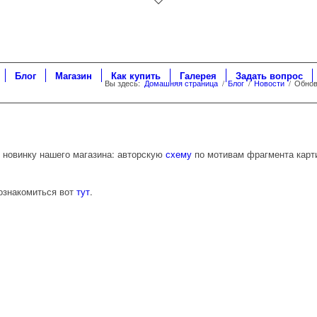
Блог
Магазин
Как купить
Галерея
Задать вопрос
Вы здесь:
Домашняя страница
/
Блог
/
Новости
/
Обнов
новинку нашего магазина: авторскую
схему
по мотивам фрагмента карт
ознакомиться вот
тут
.