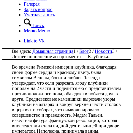
Галерея
Задать вопрос
Учетная запись
Поиск
Меню
Меню
Link to Vk
Вы здесь:
Домашняя страница
1
/
Блог
2
/
Новости
3
/
Летнее пополнение ассортимента — Клубника...
Во времена Римской империи клубника, благодаря
своей форме сердца и красному цвету, была
символом Венеры, богини любви. Легенда
утверждает, что если разрезать ягоду клубники
пополам на 2 части и поделится ею с представителем
противоположного пола, оба едока влюбятся друг в
друга. Средневековые каменщики вырезали узоры
клубники на алтарях и вокруг верхней части столбов
в церквях и соборах, что символизировало
совершенство и праведность. Мадам Тальен,
известная фигура французской революции, которая
впоследствии стала видной деятельницей при дворе
императора Наполеона, принимала ванны,